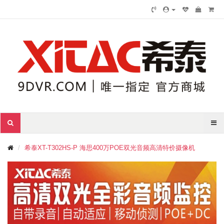
希泰XT-T302HS-P 海思400万POE双光音频高清特价摄像机