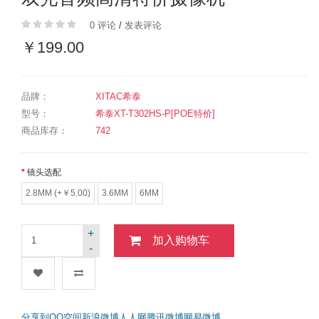
0 评论
/
发表评论
￥199.00
品牌：
XITAC希泰
型号：
希泰XT-T302HS-P[POE特价]
商品库存：
742
镜头选配
2.8MM (+￥5.00)
3.6MM
6MM
+
加入购物车
-
分享到
QQ空间
新浪微博
人人网
腾讯微博
网易微博