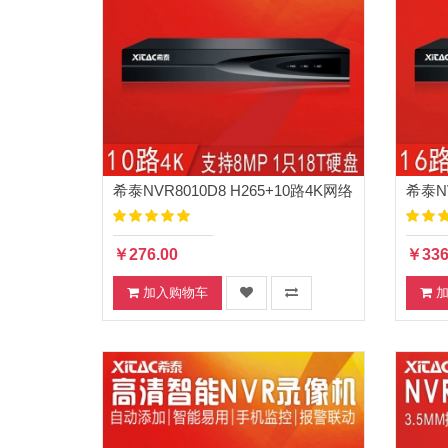
希泰NVR8010D8 H265+10路4K网络
希泰NV
高清录像机
高清
￥276.00
￥336
加入购物车