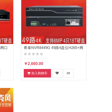
双网口
希泰NVR8449G 49路4盘位H265+网
络高清监控录像机
￥2,660.00
加入购物车