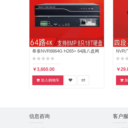
希泰NVR8864G H265+ 64路八盘网
NVR
络高清监控录像机
￥3,660.00
￥29.
加入购物车
信息咨询
客户