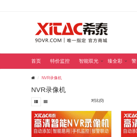
首页
特价监控
智能双光
臻全彩
警
NVR录像机
NVR录像机
对比(0)