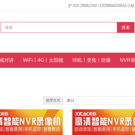
020-28962340 /13288666595
搜索
戒对讲
WiFi丨4G丨太阳能
球机丨变焦丨防爆
NVR
排序方式