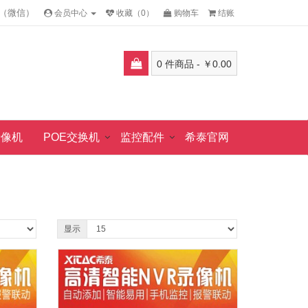
邱小姐（微信）
会员中心
收藏（0）
购物车
结账
0 件商品 - ￥0.00
录像机
POE交换机
监控配件
希泰官网
显示