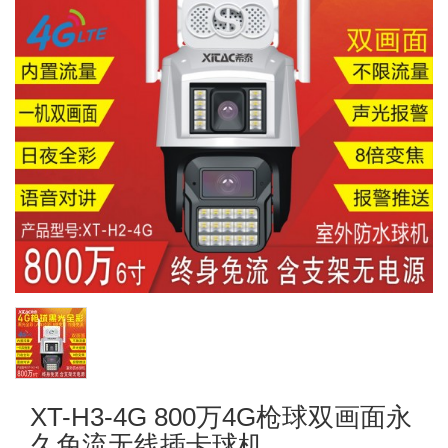
XT-H3-4G 800万4G枪球双画面永
久免流无线插卡球机