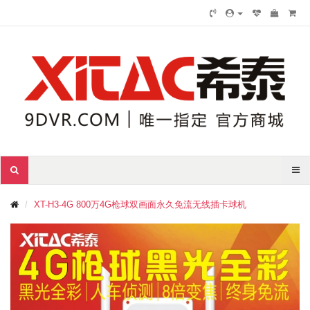
XT-H3-4G 800万4G枪球双画面永久免流无线插卡球机