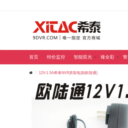
首页
特价监控
智能双光
臻全彩
警
12V-1.5A希泰NVR原装电源(欧陆通)