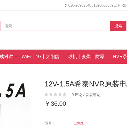
020-28962340 /13288666595
搜索
戒对讲
WiFi丨4G丨太阳能
球机丨变焦丨防爆
NVR
12V-1.5A希泰NVR原装
0 评论
/
发表评论
￥36.00
型号：
1202L