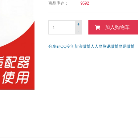
商品库存：
9592
+
加入购物车
-
分享到
QQ空间
新浪微博
人人网
腾讯微博
网易微博