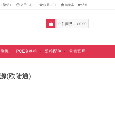
邱小姐（微信）
会员中心
收藏（0）
购物车
结账
0 件商品 - ￥0.00
录像机
POE交换机
监控配件
希泰官网
电源(欧陆通)