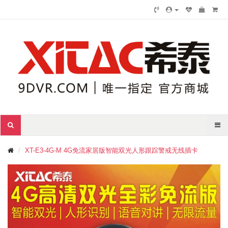
XT-E3-4G-M 4G免流家居版智能双光人形跟踪警戒无线插卡